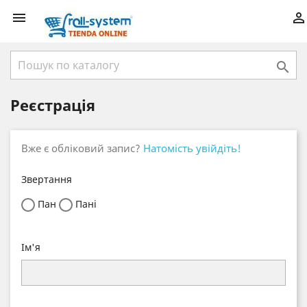



Реєстрація
Вже є обліковий запис?
Натомість увійдіть!
Звертання
Пан
Пані
Ім'я