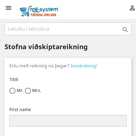



Stofna viðskiptareikning
Ertu með reikning nú þegar?
Innskráning!
Titill
Mr.
Mrs.
First name