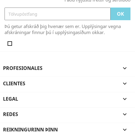
Þú getur afskráð þig hvenær sem er. Upplýsingar vegna
afskráningar finnur þú í upplýsingasíðum okkar.
PROFESIONALES

CLIENTES

LEGAL

REDES

REIKNINGURINN ÞINN
