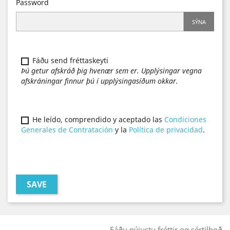
Password
SÝNA
Fáðu send fréttaskeyti
Þú getur afskráð þig hvenær sem er. Upplýsingar vegna
afskráningar finnur þú í upplýsingasíðum okkar.
He leído, comprendido y aceptado las
Condiciones
Generales de Contratación
y la
Política de privacidad
.
SAVE
Fáðu nýjustu fréttir og sértilboð