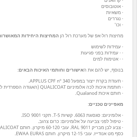
· אוטובוסים
· משאיות
· נגררים
· וכו'
מחיצות רול-אפ של מערכת רול הן
המחיצות היחידות המאושרות באיחוד האיר
· עמידות לשימוש
· · עמידות בפני פגיעות
· · אטימות למים
בנוסף, יש להם את ה
אישורים וחותמי האיכות הבאים
:
· תעודת בקרת ייצור במפעל APPLUS CPF nº 340.
· חותמת איכות לכה אלומיניום QUALICOAT (האגודה הספרדית לטיפולי אלומיניום ושטחים).
· חותם איכות Qualanod.
מאפיינים טכניים
:
· אלומיניום: סגסוגת 6063. קשיות T-5. תקני ISO 9001.
· טיפול לפני צביעה על אלומיניום: כרום צהוב.
· צבע לבן מבריק RAL 9011. עובי 60-120 מיקרון. חותם QUALICOAT.
כסף מט אנודייז. עובי 12-15 מיקרון. חותם EWAA EURAS.