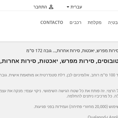


עברית
התחבר
ַטִיָה
מִקלַחַת
רכבים
CONTACTO
 מפרש, יאכטות, סירות אחרות,... גובה 172 ס"מ
 הרצוי. זה פותח את כל שטח הגישה השימושי. ניקוי עצמי: מנקה את עצמ
ה. כל מרכיביו ניתנים להחלפה.
ת בפני פגיעות.