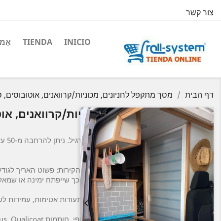
צור קשר
INICIO
TIENDA
אַמבּ
דף הבית
מסך מתקפל לחניונים, מכוניות/קרוואנים, אוטובוסים, סירות
ס"מ
אישית.
התקנה קלה, ללא צורך למדוד או לקדוח את הקירות: פשוט האריך לגודל
(ללא קריסטלים). סימטרי: ניתן להתקין אותו כך שייפתח ימינה או שמאל
הרולר היחיד עם התאמה אירופית (CE)
: תעודות אטימות, עמידות לשימוש (20,000 מחזורי פתיחה) ועמידו


פטנט בינלאומי. מיוצר ומאושר באיחוד האירופי. חותמות Applus, Qualicoat ו-Qualanod.