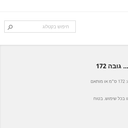

מסך מתקפל לחניונים, מכוניות/קרוואנים, אוטובוסים, סירות מפרש, יאכטות, סירות אחרות,... גובה 172
מסך גלילה אופקי למקלחות בגובה נמוך מהרגיל. ניתן להרחבה מ-50 עד 100 ס"מ רוחב. אלומיניום לבן. דלת סטנדרטית או מותאמת אישית. גובה: 172 ס"מ או מותאם
ו בכל שימוש. בטוח