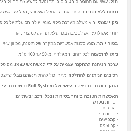
חזק
: עשוי עם החומרים הטובים ביותר ונועד להשיג את החוזק הגד
נוחות ללא תחרות
: פותח את כל החלל השימושי, מקל על הגישה 
ניקוי עצמי
: הוא משלב מערכת ניקוי עצמי יעילה הפועלת על כל פת
יותר אקולוגי
: דאג לסביבה בכך שלא תזדקק למוצרי ניקוי.
בטוח יותר
: מונע סכנות אפשריות במקרה של תאונה, מכיוון שאין 
ניתן להתאמה
לכל רוחבי המקלחת, מ-50 עד 100 ס"מ.
ערכה הניתנת להתקנה עצמית על ידי המשתמש עצמו
, מסופקת ב
רכיבים הניתנים להחלפה
: אתה יכול להחליף אותם מבלי שתצט
התקן בעצמך מחיצה רול-אפ של Roll System ותשכח מבעיות בחדר האמבטיה שלך!
האפשרות הטובה ביותר בסירות ובכלי רכב יבשתיים
:
· סירות מפרש
· יאכטות
· סירות דיג
· קמפיינים
· קרוואנים
· קרוואנים