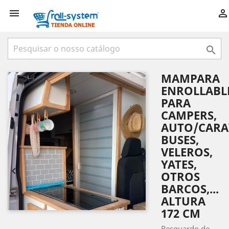



MAMPARA
ENROLLABL
PARA
CAMPERS,
AUTO/CARA
BUSES,
VELEROS,
YATES,


OTROS
BARCOS,...
ALTURA
172 CM
Resguardo de